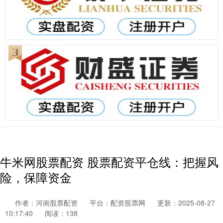
牛米网股票配资 股票配资平仓线：把握风
险，保障资金
作者：河南股票配资
平台：配资股票网
更新：2025-08-27
10:17:40
阅读：138