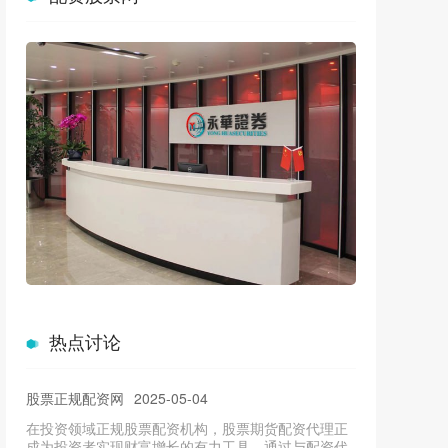
股票怎样配资 拜登特朗普将激辩90分钟！你需要知道
哪些前情提要？
正规股票配资官网
2025-03-10
来源：金十数据 与传统的投资方式相比，股票配资服
务具有以下优势： 北京时间周五09：00，美国总统大
选将迎来第一个关键节
正规股票配资机构 解锁财富密码：股票期货配资代
热点讨论
理，助您投资无忧
股票正规配资网
2025-05-04
在投资领域正规股票配资机构，股票期货配资代理正
成为投资者实现财富增长的有力工具。通过与配资代
理合作，投资者可以放大资金杠