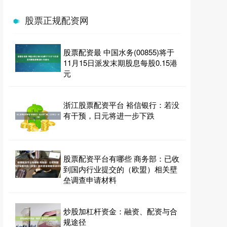
值，轻松致富
股票正规配资网
正规股票配资官网
2026-03-12
在当今经济环境下，投资理财已成为人们增值财富的
重要途径。而炒股配资作为一种杠杆投资方式，因其
股票配资最 中国水务(00855)将于
高收益率而备受关注。 * *
11月15日派发末期股息每股0.15港
元
股票配资注册 掌握股票配资知识，助你投资更轻松
股票正规配资网
2025-03-10
浙江股票配资平台 裕信银行：若没
股票配资是一种杠杆投资方式，通过向配资公司借入
有干预，日元将进一步下跌
资金，投资者可以放大自己的投资资金，从而获得更
高的收益。然而，股票配资也存
股票配资网平台点评：合规性、费率与风控深度测评
股票配资平台有哪些 商务部：已收
配资股票网
2026-05-22
到国内行业提交的（欧盟）相关壁
在A股市场波动加剧的背景下，股票配资作为一种杠
垒调查申请材料
杆工具，重新进入投资者视野。然而，配资平台鱼龙
混杂，选择不慎可能面临资金风
炒股加杠杆资金：融资、配资与合
规途径