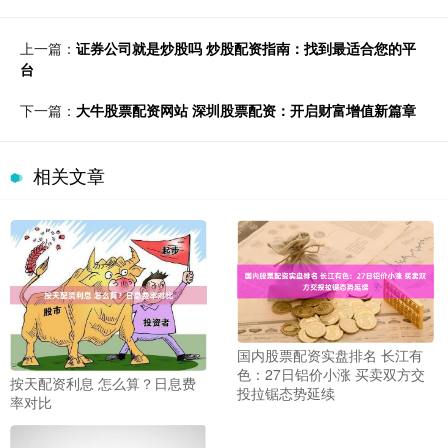
上一篇：
证券公司就是炒股吗 炒股配资指南：找到最适合您的平
台
下一篇：
大牛股票配资网站 深圳股票配资：开启财富增值新篇章
相关文章
国内股票配资实盘排名 长江有
色：27日铝价小涨 买卖双方交
按天配资利息 怎么算？日息费
投拉锯态势延续
率对比