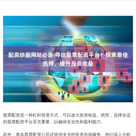
股票配资是一种杠杆投资方式，可以放大投资收益。然而，选择合适
的股票配资平台至关重要，以确保安全性和盈利能力。
此外，青岛股票配资公司还提供专业的投资咨询服务。他们深入分析