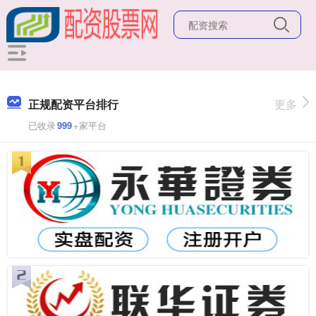
正规配资平台排行
更多
已收录
999
+家平台